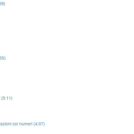
28)
:55)
 (5:11)
razioni coi numeri (4:07)