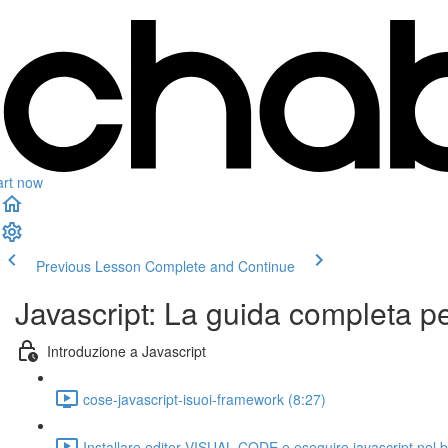
art now
Previous Lesson
Complete and Continue
Javascript: La guida completa p
Introduzione a Javascript
cose-javascript-isuoi-framework (8:27)
Installare editor VISUAL CODE e eseguire javascript nel 