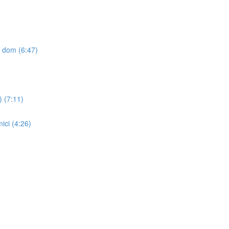
il dom (6:47)
) (7:11)
ici (4:26)