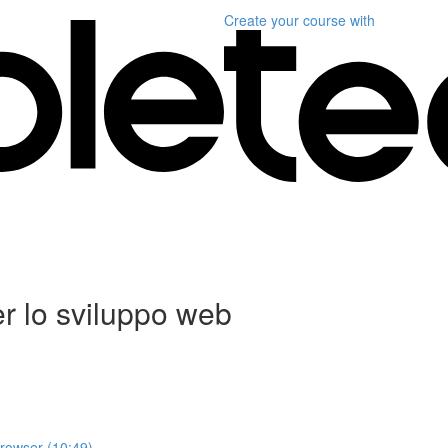
Create your course
with
er lo sviluppo web
browser (10:49)