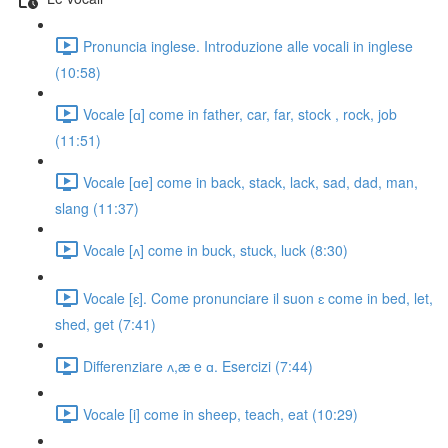
Pronuncia inglese. Introduzione alle vocali in inglese
(10:58)
Vocale [ɑ] come in father, car, far, stock , rock, job
(11:51)
Vocale [ɑe] come in back, stack, lack, sad, dad, man,
slang (11:37)
Vocale [ʌ] come in buck, stuck, luck (8:30)
Vocale [ɛ]. Come pronunciare il suon ɛ come in bed, let,
shed, get (7:41)
Differenziare ʌ,æ e ɑ. Esercizi (7:44)
Vocale [i] come in sheep, teach, eat (10:29)