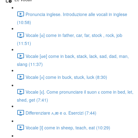
Pronuncia inglese. Introduzione alle vocali in inglese
(10:58)
Vocale [ɑ] come in father, car, far, stock , rock, job
(11:51)
Vocale [ɑe] come in back, stack, lack, sad, dad, man,
slang (11:37)
Vocale [ʌ] come in buck, stuck, luck (8:30)
Vocale [ɛ]. Come pronunciare il suon ɛ come in bed, let,
shed, get (7:41)
Differenziare ʌ,æ e ɑ. Esercizi (7:44)
Vocale [i] come in sheep, teach, eat (10:29)