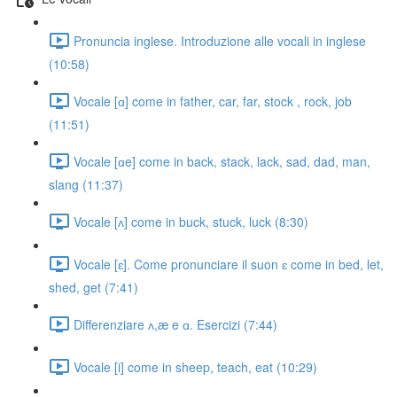
Pronuncia inglese. Introduzione alle vocali in inglese
(10:58)
Vocale [ɑ] come in father, car, far, stock , rock, job
(11:51)
Vocale [ɑe] come in back, stack, lack, sad, dad, man,
slang (11:37)
Vocale [ʌ] come in buck, stuck, luck (8:30)
Vocale [ɛ]. Come pronunciare il suon ɛ come in bed, let,
shed, get (7:41)
Differenziare ʌ,æ e ɑ. Esercizi (7:44)
Vocale [i] come in sheep, teach, eat (10:29)