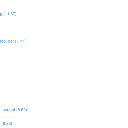
ng (11:37)
hed, get (7:41)
, thought (8:59)
 (8:28)