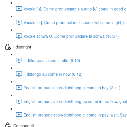
Vocale [ʊ]. Come pronunciare il suono [ʊ] come in good e 
Vocale [ɜr]. Come pronunciare il suono [ɜr] come in girl, b
Vocale schwa Ə. Come pronunciare la schwa (16:57)
I dittonghi
Il dittongo ai come in bite (9:10)
Il dittongo au come in now (6:12)
English pronunciation-diphthong oi come in boy (3:11)
English pronunciation-diphthong ou come in no, flow, goat
English pronunciation-diphthong ei come in pay, wait, Say
Consonanti