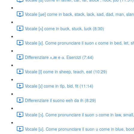
Vocale [ɑe] come in back, stack, lack, sad, dad, man, sla
Vocale [ʌ] come in buck, stuck, luck (8:30)
Vocale [ɛ]. Come pronunciare il suon ɛ come in bed, let, s
Differenziare ʌ,æ e ɑ. Esercizi (7:44)
Vocale [i] come in sheep, teach, eat (10:29)
Vocale [ɪ] come in tIp, bid, fit (11:14)
Differenziare il suono eeh da ih (8:29)
Vocale [ɔ]. Come pronunciare il suon ɔ come in law, small
Vocale [u]. Come pronunciare il suon u come in blue, boot