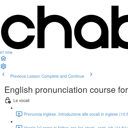
art now
Previous Lesson
Complete and Continue
English pronunciation course for 
Le vocali
Pronuncia inglese. Introduzione alle vocali in inglese (10:
Vocale [ɑ] come in father, car, far, stock , rock, job (11:51)