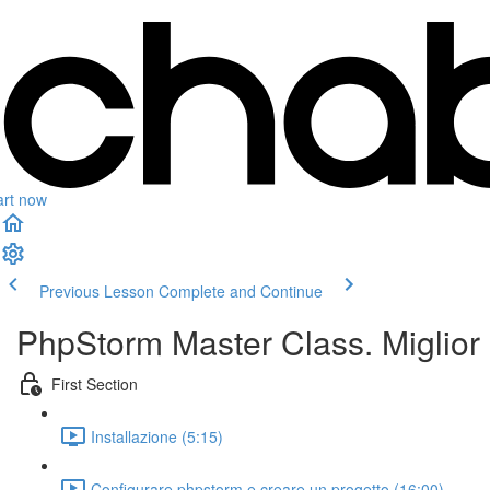
art now
Previous Lesson
Complete and Continue
PhpStorm Master Class. Miglior 
First Section
Installazione (5:15)
Configurare phpstorm e creare un progetto (16:00)