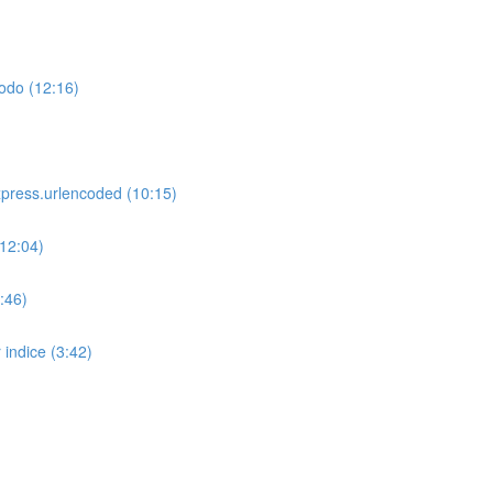
todo (12:16)
express.urlencoded (10:15)
(12:04)
0:46)
 indice (3:42)