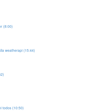
er (8:00)
lla weatherapi (15:44)
52)
ei todos (10:50)