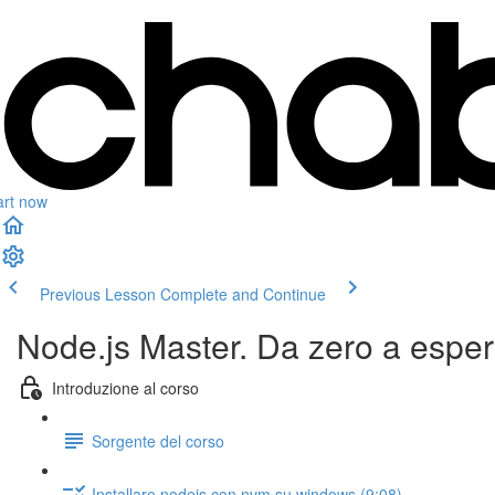
art now
Previous Lesson
Complete and Continue
Node.js Master. Da zero a esper
Introduzione al corso
Sorgente del corso
Installare nodejs con nvm su windows (9:08)