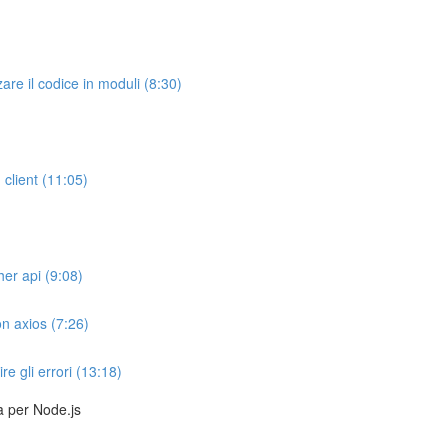
re il codice in moduli (8:30)
 client (11:05)
her api (9:08)
n axios (7:26)
re gli errori (13:18)
a per Node.js