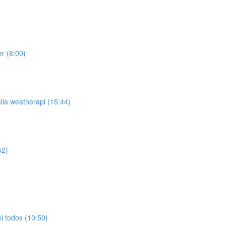
er (8:00)
lla weatherapi (15:44)
52)
ei todos (10:50)