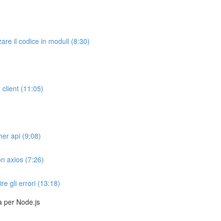
re il codice in moduli (8:30)
 client (11:05)
her api (9:08)
n axios (7:26)
re gli errori (13:18)
a per Node.js