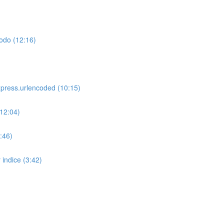
todo (12:16)
express.urlencoded (10:15)
(12:04)
0:46)
 indice (3:42)