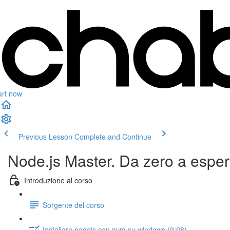
art now
Previous Lesson
Complete and Continue
Node.js Master. Da zero a esper
Introduzione al corso
Sorgente del corso
Installare nodejs con nvm su windows (9:08)